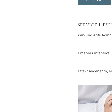
Book Now
n
Service Desc
Wirkung Anti-Aging,
Ergebnis intensive
Effekt angenehm, 